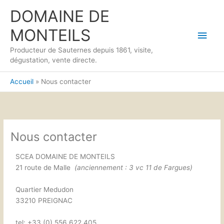
Aller
Men
DOMAINE DE
au
contenu
princ
MONTEILS
Producteur de Sauternes depuis 1861, visite,
dégustation, vente directe.
Accueil
Nous contacter
Nous contacter
SCEA DOMAINE DE MONTEILS
21 route de Malle
(anciennement : 3 vc 11 de Fargues)
Quartier Medudon
33210 PREIGNAC
tel: +33 (0) 556 622 405