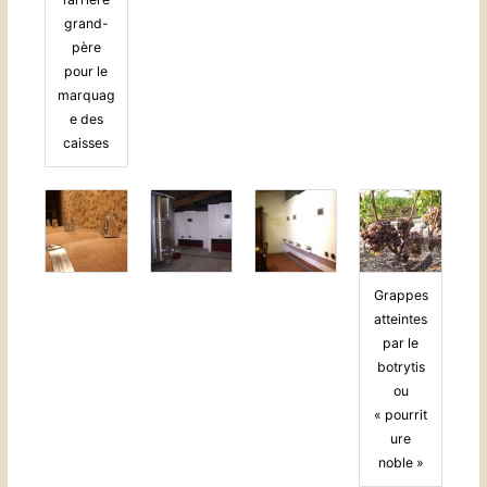
grand-
père
pour le
marquag
e des
caisses
Grappes
atteintes
par le
botrytis
ou
« pourrit
ure
noble »